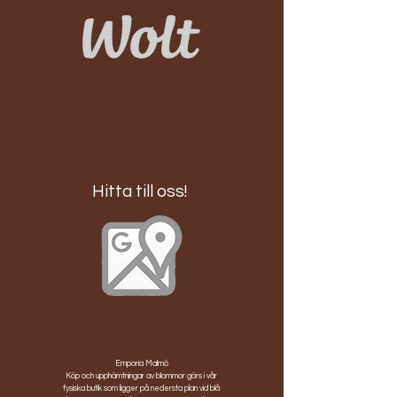
Hitta till oss!
Emporia Malmö
Köp och upphämtningar av blommor görs i vår
fysiska butik som ligger på nedersta plan vid blå