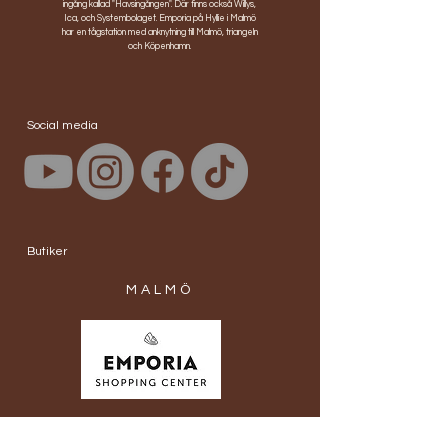
ingång kallad "Havsingången". Där finns också Willys,
Ica, och Systembolaget. Emporia på Hyllie i Malmö
har en tågstation med anknytning till Malmö, triangeln
och Köpenhamn.
Social media
Butiker
MALMÖ
Öppettider