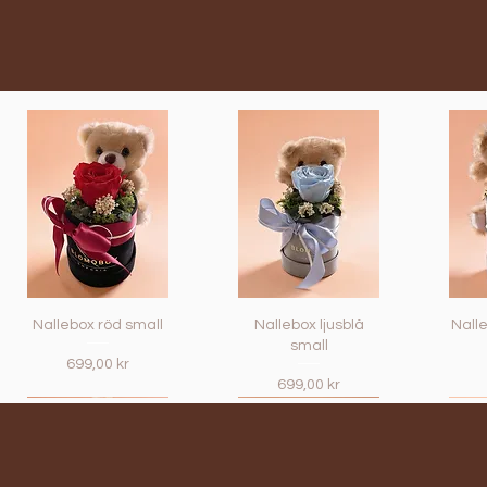
Nallebox röd small
Nallebox ljusblå
Nalle
small
Pris
699,00 kr
Pris
699,00 kr