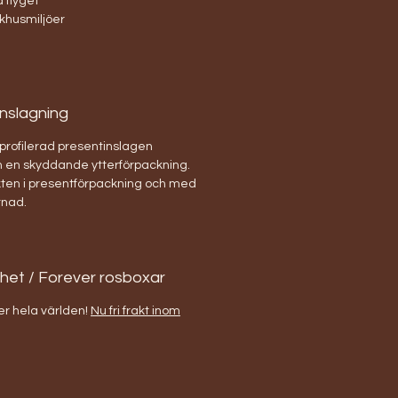
 flyget
jukhusmiljöer
inslagning
 profilerad presentinslagen
h en skyddande ytterförpackning.
kten i presentförpackning och med
tnad.
ghet / Forever rosboxar
er hela världen!
Nu fri frakt inom