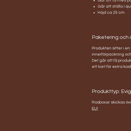
Går att ta med på
Går att ställa i s
Höjd ca 25 cm
Paketering och 
Produkten sitter i en
innerförpackning oc
Det går att få produ
ett kort för extra kos
Produkttyp: Evi
Rosboxar skickas öv
EU!