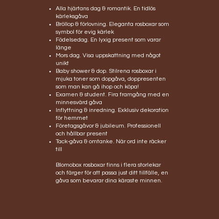
Alla hjärtans dag & romantik. En tidlös
kärleksgåva
Bröllop & förlovning. Eleganta rosboxar som
symbol för evig kärlek
Födelsedag. En lyxig present som varar
länge
Mors dag. Visa uppskattning med något
unikt
Baby shower & dop. Stilrena rosboxar i
mjuka toner som dopgåva, doppresenten
som man kan gå ihop och köpa!
Examen & student. Fira framgång med en
minnesvärd gåva
Inflyttning & inredning. Exklusiv dekoration
för hemmet
Företagsgåvor & jubileum. Professionell
och hållbar present
Tack-gåva & omtanke. När ord inte räcker
till
Blomobox rosboxar finns i flera storlekar
och färger för att passa just ditt tillfälle, en
gåva som bevarar dina käraste minnen.