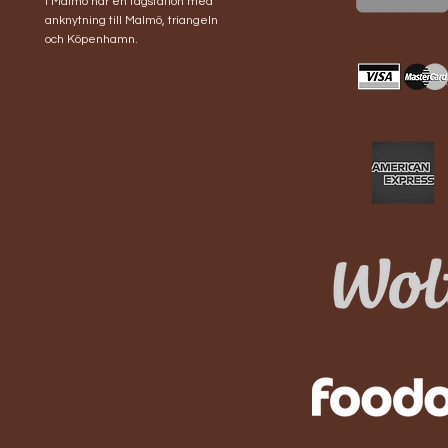
i Malmö har en tågstation med
anknytning till Malmö, triangeln
och Köpenhamn.