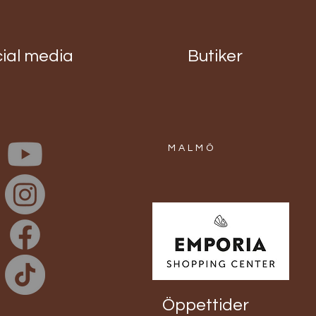
ial media
Butiker
e S
Rosbox svart S
Nallebox beige
Peach M
Pris
699,00 kr
Pris
1 680,00 kr
MALMÖ
Öppettider