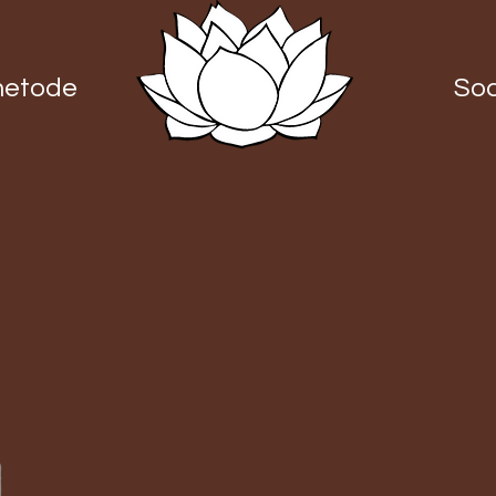
metode
Soc
osbox vit S
Rosbox burgundy S
Rosbox beig
Pris
Pris
Pris
699,00 kr
699,00 kr
699,00 kr