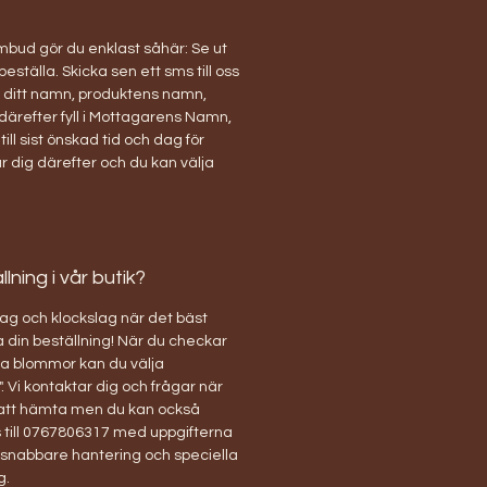
bud gör du enklast såhär: Se ut
 beställa. Skicka sen ett sms till oss
ditt namn, produktens namn,
därefter fyll i Mottagarens Namn,
ill sist önskad tid och dag för
r dig därefter och du kan välja
ning i vår butik?
ag och klockslag när det bäst
 din beställning! När du checkar
ina blommor kan du välja
. Vi kontaktar dig och frågar när
 att hämta men du kan också
 till 0767806317 med uppgifterna
r snabbare hantering och speciella
g.