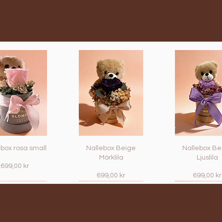
box rosa small
Nallebox Beige
Nallebox Be
Mörklila
Ljuslila
Pris
699,00 kr
Pris
Pris
699,00 kr
699,00 kr