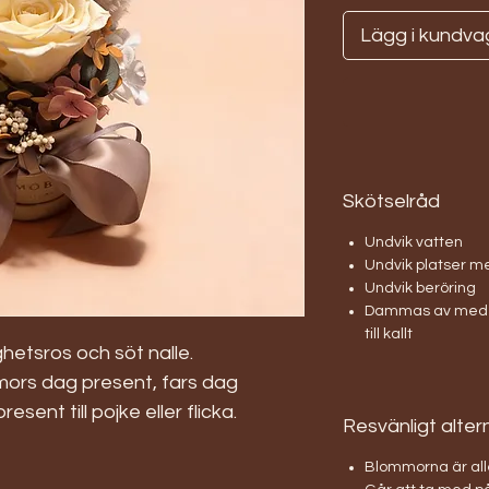
Lägg i kundva
Skötselråd
Undvik vatten
Undvik platser me
Undvik beröring
Dammas av med m
till kallt
etsros och söt nalle.
 mors dag present, fars dag
ent till pojke eller flicka.
Resvänligt alter
Blommorna är alle