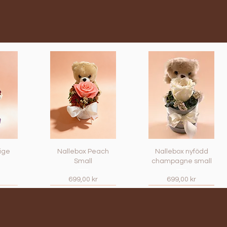
ige
Nallebox Peach
Nallebox nyfödd
Small
champagne small
Pris
Pris
699,00 kr
699,00 kr