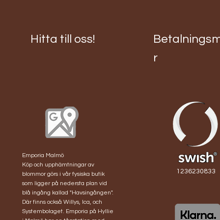
Hitta till oss!
Betalnings
r
Nallebox Vit 3 röda
Nallebox burgundy
Nallebox Peach M
Nallebox vit 3
R
evighetsrosor
Röda M
peach-gula
Pris
1 680,00 kr
evighetsrosor
Pris
Pris
1 680,00 kr
1 680,00 kr
Pris
1 680,00 kr
Emporia Malmö
Köp och upphämtningar av
1236230833
blommor görs i vår fysiska butik
som ligger på nedersta plan vid
blå ingång kallad "Havsingången".
Där finns också Willys, Ica, och
Systembolaget. Emporia på Hyllie