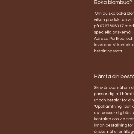
Boka blombud?
Om du ska boka blom
vilken produkt du vill
på 0767806317 med 
speciella önskemål, 
Adress, Portkod, och t
leverans. Vi kontakta
betalningssätt.
Hämta din beställ
Skriv önskemål om d
passar dig att hämta
ut och betalar för d
"Upphämtning i butik"
det passar dig bäst
kontakta oss via sms
innan beställning fö
önskemål eller tilläg