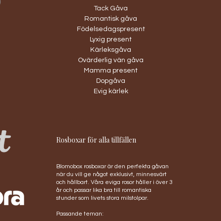
Tack Gåva
Romantisk gåva
Födelsedagspresent
Lyxig present
Kärleksgåva
Ovärderlig vän gåva
Mamma present
Dopgåva
Evig kärlek
Rosboxar för alla tillfällen
Blomobox rosboxar är den perfekta gåvan
när du vill ge något exklusivt, minnesvärt
och hållbart. Våra eviga rosor håller i över 3
år och passar lika bra till romantiska
stunder som livets stora milstolpar.
Passande teman: