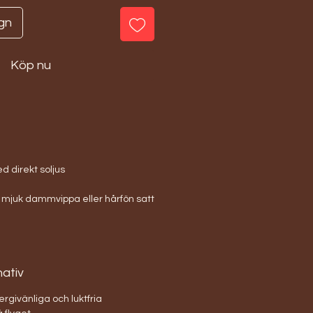
gn
Köp nu
d direkt soljus
juk dammvippa eller hårfön satt
nativ
rgivänliga och luktfria