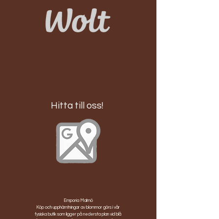
Hitta till oss!
Emporia Malmö
Köp och upphämtningar av blommor görs i vår
fysiska butik som ligger på nedersta plan vid blå