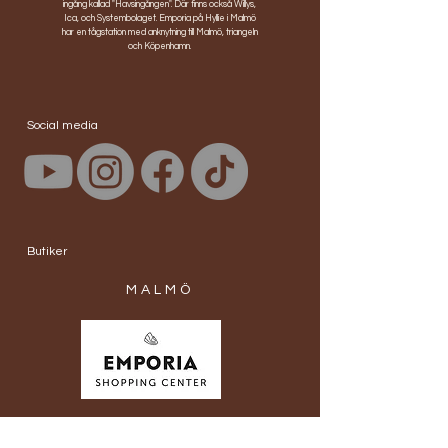
ingång kallad "Havsingången". Där finns också Willys,
Ica, och Systembolaget. Emporia på Hyllie i Malmö
har en tågstation med anknytning till Malmö, triangeln
och Köpenhamn.
Social media
Butiker
MALMÖ
Öppettider