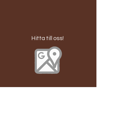
Hitta till oss!
Emporia Malmö
Köp och upphämtningar av blommor görs i vår
fysiska butik som ligger på nedersta plan vid blå
ingång kallad "Havsingången". Där finns också Willys,
Ica, och Systembolaget. Emporia på Hyllie i Malmö
har en tågstation med anknytning till Malmö, triangeln
och Köpenhamn.