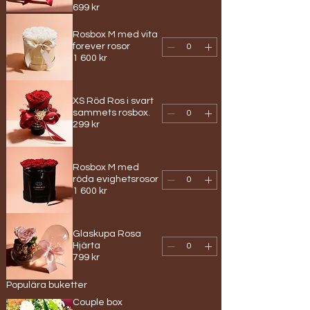
699 kr
Rosbox M med vita
forever rosor
1 600 kr
XS Röd Ros i svart
sammets rosbox.
299 kr
Rosbox M med
röda evighetsrosor
1 600 kr
Glaskupa Rosa
Hjärta
799 kr
Populära buketter
Couple box