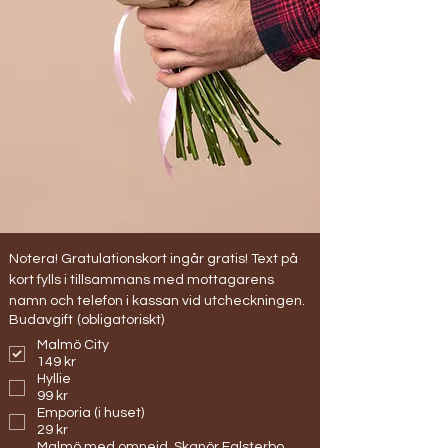
Notera! Gratulationskort ingår gratis! Text på 
kort fylls i tillsammans med mottagarens 
namn och telefon i kassan vid utcheckningen.
Budavgift
(obligatoriskt)
Malmö City
149 kr
Hyllie
99 kr
Emporia (i huset)
29 kr
Malmö med omnejd. Skanör Falsterbo,