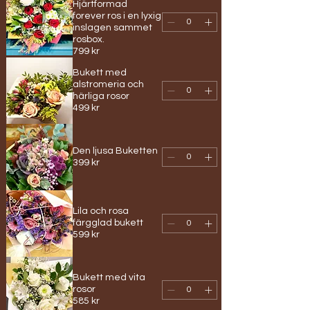
Hjärtformad
forever ros i en lyxig
inslagen sammet
rosbox.
799 kr
Bukett med
alstromeria och
härliga rosor
499 kr
Den ljusa Buketten
399 kr
Lila och rosa
färgglad bukett
599 kr
Bukett med vita
rosor
585 kr