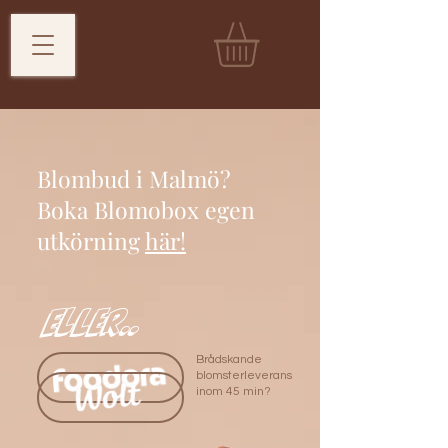
Blombud i Malmö?
Boka Blomobox egen
utkörning
här!
Eller..
Brådskande
blomsterleverans
inom 45 min?