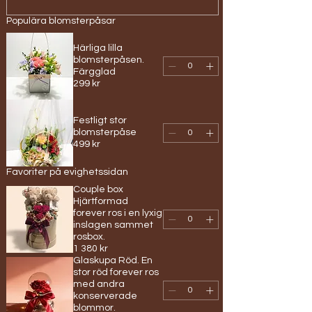
Populära blomsterpåsar
Härliga lilla
blomsterpåsen.
Färgglad
299 kr
Festligt stor
blomsterpåse
499 kr
Favoriter på evighetssidan
Couple box
Hjärtformad
forever ros i en lyxig
inslagen sammet
rosbox.
1 380 kr
Glaskupa Röd. En
stor röd forever ros
med andra
konserverade
blommor.