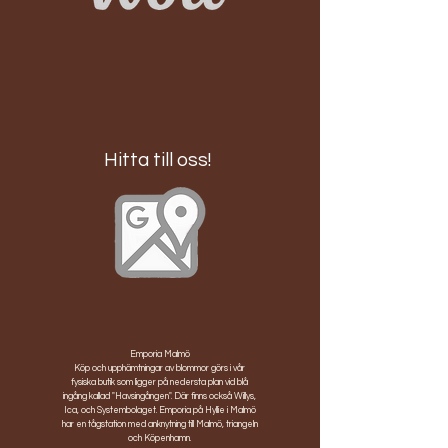
Hitta till oss!
Emporia Malmö
Köp och upphämtningar av blommor görs i vår
fysiska butik som ligger på nedersta plan vid blå
ingång kallad "Havsingången". Där finns också Willys,
Ica, och Systembolaget. Emporia på Hyllie i Malmö
har en tågstation med anknytning till Malmö, triangeln
och Köpenhamn.