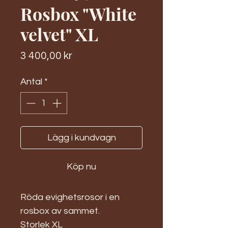
Rosbox "White
velvet" XL
Pris
3 400,00 kr
Antal
*
Lägg i kundvagn
Köp nu
Röda evighetsrosor i en
rosbox av sammet.
Storlek XL