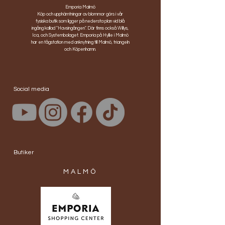
Emporia Malmö
Köp och upphämtningar av blommor görs i vår
fysiska butik som ligger på nedersta plan vid blå
ingång kallad "Havsingången". Där finns också Willys,
Ica, och Systembolaget. Emporia på Hyllie i Malmö
har en tågstation med anknytning till Malmö, triangeln
och Köpenhamn.
Social media
Butiker
MALMÖ