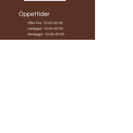
Öppettider
Mån-Fre: 10:00-20:00
​​Lördagar: 10:00-20:00
​Söndagar: 10:00-20:00
Hyllie Boulevard 19
215 32 Malmö
TEL:
0767806317
info@blomobox.se
Org.nr
559324-2182
Bg:
5705-8141
Köpvillkor