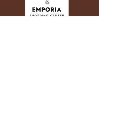
Öppettider
Mån-Fre: 10:00-20:00
​​Lördagar: 10:00-20:00
​Söndagar: 10:00-20:00
Hyllie Boulevard 19
215 32 Malmö
TEL:
0767806317
info@blomobox.se
Org.nr
559324-2182
Bg:
5705-8141