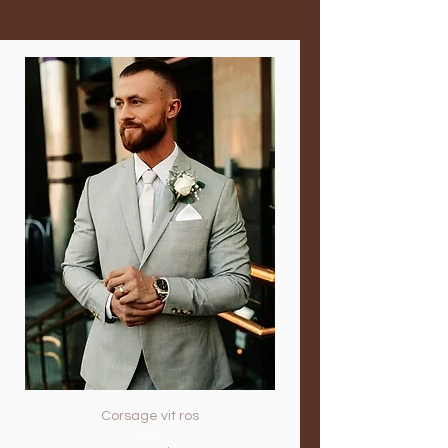
produktens namn, speciella
Skriv önskemål om dag och
önskemål, därefter fyll i Mottagarens
klockslag när det bäst passar dig att
Namn, Adress, Portkod, och till sist
hämta din beställning! När du
önskad tid och dag för leverans. Vi
checkar ut och betalar för dina
kontaktar dig därefter och du kan
blommor kan du välja "Upphämtning
välja betalningssätt.
i butik". Vi kontaktar dig och frågar
när det passar dig bäst att hämta
men du kan också kontakta oss via
sms till 0767806317 med uppgifterna
innan beställning för snabbare
hantering och speciella önskemål
eller tillägg.
Corsage vit ros