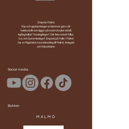
Emporia Malmö
Köp och upphämtningar av blommor görs i vår
fysiska butik som ligger på nedersta plan vid blå
ingång kallad "Havsingången". Där finns också Willys,
Ica, och Systembolaget. Emporia på Hyllie i Malmö
har en tågstation med anknytning till Malmö, triangeln
och Köpenhamn.
Social media
Butiker
MALMÖ