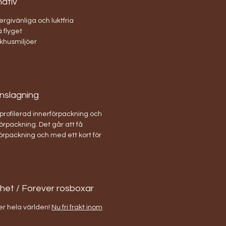
nativ
rgivänliga och luktfria
 flyget
jukhusmiljöer
inslagning
 profilerad innerförpackning och
rpackning. Det går att få
örpackning och med ett kort för
ghet / Forever rosboxar
er hela världen!
Nu fri frakt inom