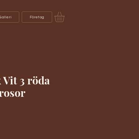
Galleri
Företag
 Vit 3 röda
rosor
s