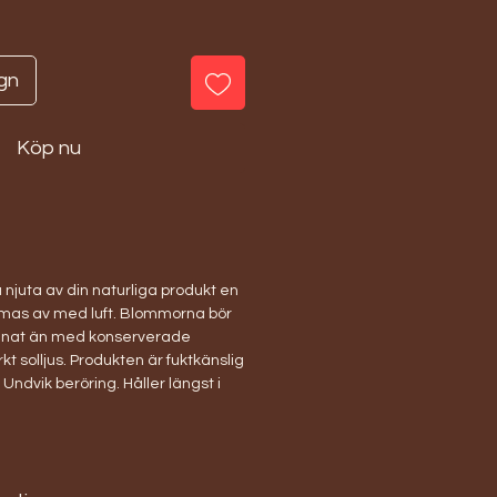
gn
Köp nu
 njuta av din naturliga produkt en
ammas av med luft. Blommorna bör
nnat än med konserverade
t solljus. Produkten är fuktkänslig
 Undvik beröring. Håller längst i