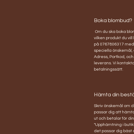
Boka blombud?
Om du ska boka blom
vilken produkt du vill
på 0767806317 med 
speciella önskemål, 
Adress, Portkod, och t
leverans. Vi kontakta
betalningssätt.
Hämta din beställ
Skriv önskemål om d
passar dig att hämta
ut och betalar för d
"Upphämtning i butik"
det passar dig bäst