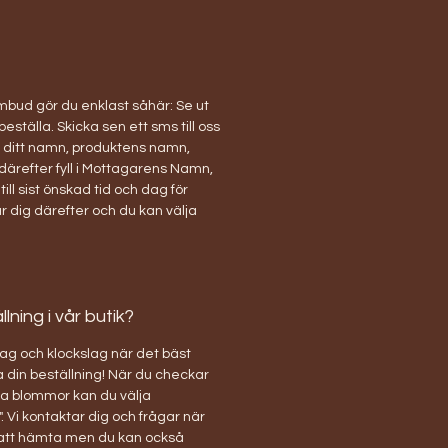
bud gör du enklast såhär: Se ut
 beställa. Skicka sen ett sms till oss
ditt namn, produktens namn,
därefter fyll i Mottagarens Namn,
ill sist önskad tid och dag för
r dig därefter och du kan välja
ning i vår butik?
ag och klockslag när det bäst
 din beställning! När du checkar
ina blommor kan du välja
. Vi kontaktar dig och frågar när
 att hämta men du kan också