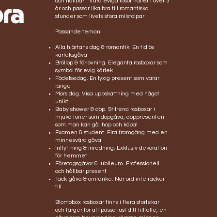
och hållbart. Våra eviga rosor håller i över 3
år och passar lika bra till romantiska
stunder som livets stora milstolpar.
Passande teman:
Alla hjärtans dag & romantik. En tidlös
kärleksgåva
Bröllop & förlovning. Eleganta rosboxar som
symbol för evig kärlek
Födelsedag. En lyxig present som varar
länge
Mors dag. Visa uppskattning med något
unikt
Baby shower & dop. Stilrena rosboxar i
mjuka toner som dopgåva, doppresenten
som man kan gå ihop och köpa!
Examen & student. Fira framgång med en
minnesvärd gåva
Inflyttning & inredning. Exklusiv dekoration
för hemmet
Företagsgåvor & jubileum. Professionell
och hållbar present
Tack-gåva & omtanke. När ord inte räcker
till
Blomobox rosboxar finns i flera storlekar
och färger för att passa just ditt tillfälle, en