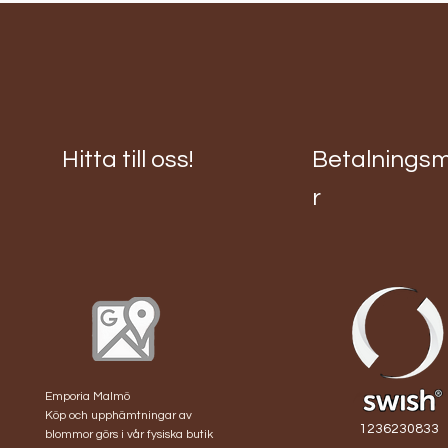
Hitta till oss!
Betalnings
r
Forever rosbukett 9
Brudbukett peach
Midsommarkrans
Brudbukett rund
Bru
röda rosor
nejlika
Alexandra
Höst
Slut i lager
Pris
Pris
Pris
1 200,00 kr
2 600,00 kr
1 800,00 kr
Emporia Malmö
Köp och upphämtningar av
1236230833
blommor görs i vår fysiska butik