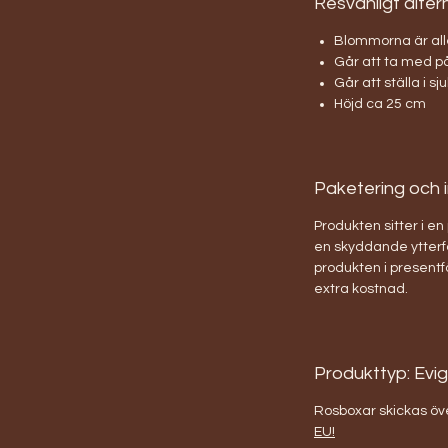
Resvänligt alter
Blommorna är alle
Går att ta med på
Går att ställa i s
Höjd ca 25 cm
Paketering och 
Produkten sitter i en
en skyddande ytterfö
produkten i presentf
extra kostnad.
Produkttyp: Evi
Rosboxar skickas öv
EU!