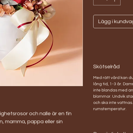
Lägg i kundva
Skötselråd
Med rätt vård kan du
lång tid, 1-3 år. D
inte blandas med a
blommor. Undvik stark
och ska inte vattnas.
rumstemperatur.
hetsrosor och nalle är en fin
vän, mamma, pappa eller sin