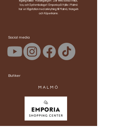
ingång kallad "Havsingången". Där finns också Willys,
Ica, och Systembolaget. Emporia på Hyllie i Malmö
har en tågstation med anknytning till Malmö, triangeln
och Köpenhamn.
Social media
Butiker
MALMÖ
Öppettider