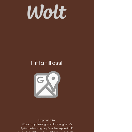
Hitta till oss!
Emporia Malmö
Köp och upphämtningar av blommor görs i vår
fysiska butik som ligger på nedersta plan vid blå