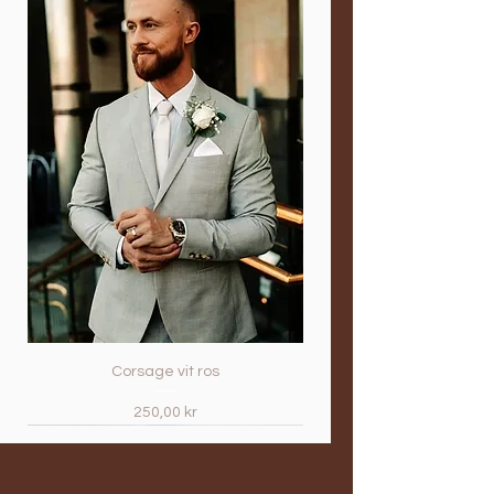
kontaktar dig därefter och du kan
blommor kan du välja "Upphämtning
välja betalningssätt.
i butik". Vi kontaktar dig och frågar
när det passar dig bäst att hämta
men du kan också kontakta oss via
sms till 0767806317 med uppgifterna
innan beställning för snabbare
hantering och speciella önskemål
eller tillägg.
Corsage vit ros
Pris
250,00 kr