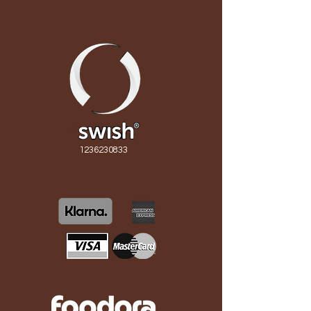
1236230833
Brudbukett rund kompakt rosa färger
Eviga minibuketten Min Gardenros
Brudbukett med gardenrosor och
Forever rosbukett 9 röda rosor
Konserverad evig brudbukett.
Brudbukett wild peach roses
Brudbukett rund med pioner
Midsommarkrans Alexandra
Eviga buketten från ängen
Brudbukett peach nejlika
Brudbukett med pioner
Eviga minibuketten Lila
Brudbukett med Calla
Brudbukett rund Höst
Corsage Calla
Gardenrosor vit
rosa pioner
Slut i lager
Pris
Pris
Pris
Pris
Pris
Pris
Pris
Pris
Pris
Pris
Pris
Pris
1 800,00 kr
2 400,00 kr
2 800,00 kr
1 700,00 kr
1 200,00 kr
1 800,00 kr
1 700,00 kr
3 800,00 kr
1 395,00 kr
1 395,00 kr
2 600,00 kr
250,00 kr
Pris
Pris
1 900,00 kr
4 800,00 kr