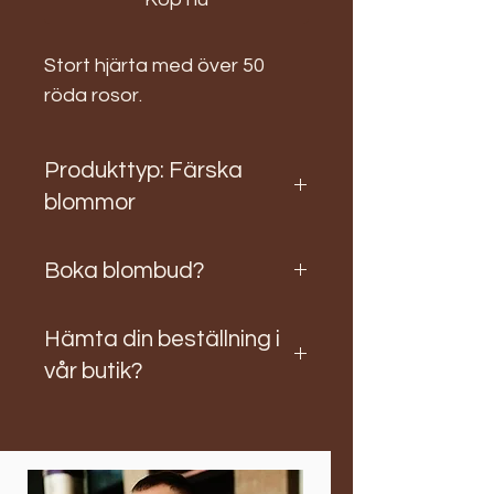
Stort hjärta med över 50
röda rosor.
Produkttyp: Färska
blommor
Leverans av färska blommor görs
Boka blombud?
med blombud endast inom
Malmö med omnejd!
Om du ska boka blombud gör du
Vill du beställa med leverans
Hämta din beställning i
enklast såhär: Se ut vilken produkt
utanför Malmö? Då har vi våra
du vill beställa. Skicka sen ett sms till
rosboxar som vi skickar över hela
vår butik?
oss på 0767806317 med ditt namn,
världen!
produktens namn, speciella
Skriv önskemål om dag och
önskemål, därefter fyll i Mottagarens
klockslag när det bäst passar dig att
Namn, Adress, Portkod, och till sist
hämta din beställning! När du
önskad tid och dag för leverans. Vi
checkar ut och betalar för dina