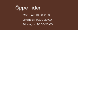
Öppettider
Mån-Fre: 10:00-20:00
​​Lördagar: 10:00-20:00
​Söndagar: 10:00-20:00
Hyllie Boulevard 19
215 32 Malmö
TEL:
0767806317
info@blomobox.se
Org.nr
559324-2182
Bg:
5705-8141
Köpvillkor