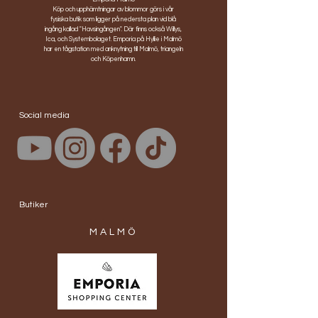
Köp och upphämtningar av blommor görs i vår
fysiska butik som ligger på nedersta plan vid blå
ingång kallad "Havsingången". Där finns också Willys,
Ica, och Systembolaget. Emporia på Hyllie i Malmö
har en tågstation med anknytning till Malmö, triangeln
och Köpenhamn.
Social media
Butiker
MALMÖ