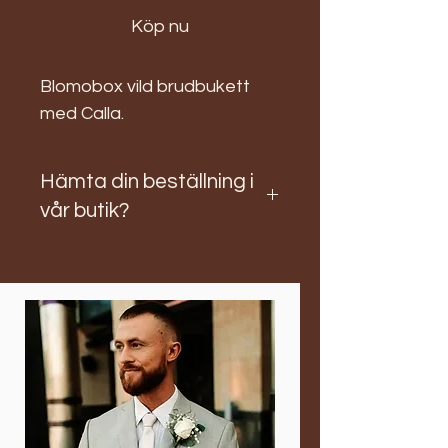
Köp nu
Blomobox vild brudbukett
med Calla.
Hämta din beställning i
vår butik?
Skriv önskemål om dag och
klockslag när det bäst passar dig att
hämta din beställning! När du
checkar ut och betalar för dina
blommor kan du välja "Upphämtning
i butik". Vi kontaktar dig och frågar
när det passar dig bäst att hämta
men du kan också kontakta oss via
sms till 0767806317 med uppgifterna
innan beställning för snabbare