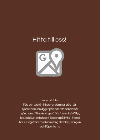
Hitta till oss!
Emporia Malmö
Köp och upphämtningar av blommor görs i vår
fysiska butik som ligger på nedersta plan vid blå
ingång kallad "Havsingången". Där finns också Willys,
Ica, och Systembolaget. Emporia på Hyllie i Malmö
har en tågstation med anknytning till Malmö, triangeln
och Köpenhamn.