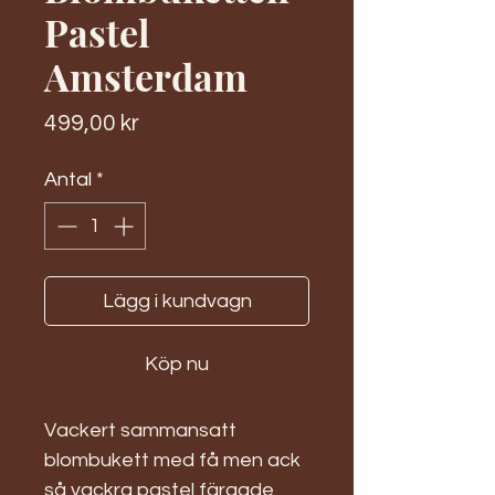
Pastel
Amsterdam
Pris
499,00 kr
Antal
*
Lägg i kundvagn
Köp nu
Vackert sammansatt
blombukett med få men ack
så vackra pastel färgade