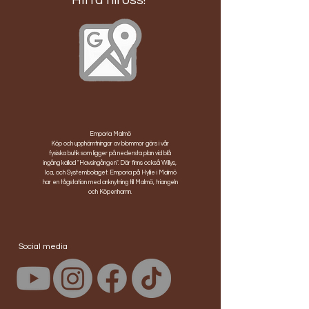
Emporia Malmö
Köp och upphämtningar av blommor görs i vår
fysiska butik som ligger på nedersta plan vid blå
ingång kallad "Havsingången". Där finns också Willys,
Ica, och Systembolaget. Emporia på Hyllie i Malmö
har en tågstation med anknytning till Malmö, triangeln
och Köpenhamn.
Social media