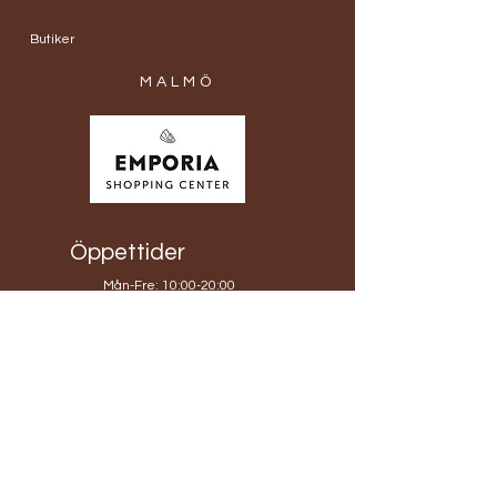
Butiker
MALMÖ
Öppettider
Mån-Fre: 10:00-20:00
​​Lördagar: 10:00-20:00
​Söndagar: 10:00-20:00
Hyllie Boulevard 19
215 32 Malmö
TEL:
0767806317
info@blomobox.se