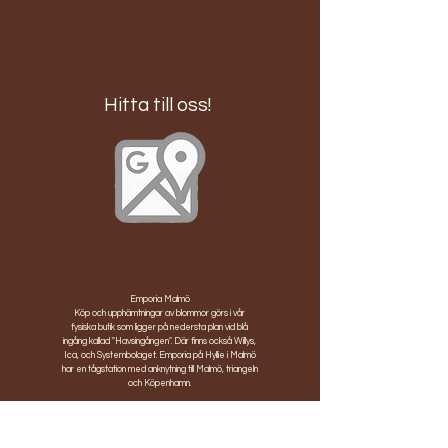
Hitta till oss!
Emporia Malmö
Köp och upphämtningar av blommor görs i vår
fysiska butik som ligger på nedersta plan vid blå
ingång kallad "Havsingången". Där finns också Willys,
Ica, och Systembolaget. Emporia på Hyllie i Malmö
har en tågstation med anknytning till Malmö, triangeln
och Köpenhamn.