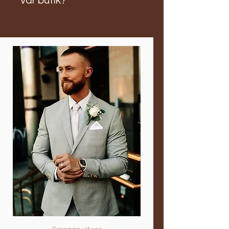
vår butik?
Nytt vatten var dag och snitta om
oss på 0767806317 med ditt namn,
världen
!
varje stjälk och snitta om på samma
produktens namn, speciella
Skriv önskemål om dag och
sätt. Generellt fungerar 45 grader
önskemål, därefter fyll i Mottagarens
klockslag när det bäst passar dig att
men tex hortensia och solros ska ha
Namn, Adress, Portkod, och till sist
hämta din beställning! När du
ett ca 6 cm avlångt snitt.
önskad tid och dag för leverans. Vi
checkar ut och betalar för dina
kontaktar dig därefter och du kan
blommor kan du välja "Upphämtning
välja betalningssätt.
i butik". Vi kontaktar dig och frågar
när det passar dig bäst att hämta
men du kan också kontakta oss via
sms till 0767806317 med uppgifterna
innan beställning för snabbare
hantering och speciella önskemål
eller tillägg.