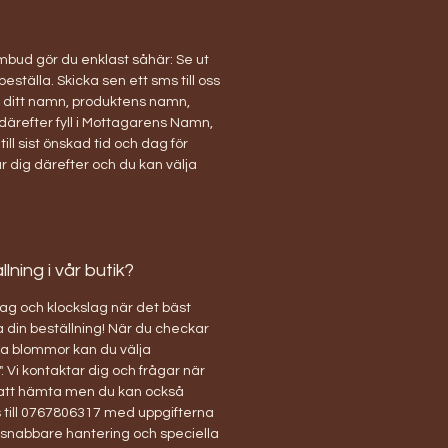
bud gör du enklast såhär: Se ut
 beställa. Skicka sen ett sms till oss
ditt namn, produktens namn,
därefter fyll i Mottagarens Namn,
ill sist önskad tid och dag för
r dig därefter och du kan välja
ning i vår butik?
ag och klockslag när det bäst
 din beställning! När du checkar
ina blommor kan du välja
. Vi kontaktar dig och frågar när
 att hämta men du kan också
 till 0767806317 med uppgifterna
r snabbare hantering och speciella