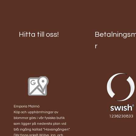
Hitta till oss!
Betalnings
r
Forever rosbukett 9
Brudbukett peach
Midsommarkrans
Brudbukett rund
Bru
röda rosor
nejlika
Alexandra
Höst
Slut i lager
Pris
Pris
Pris
1 200,00 kr
2 600,00 kr
1 800,00 kr
Emporia Malmö
Köp och upphämtningar av
1236230833
blommor görs i vår fysiska butik
som ligger på nedersta plan vid
blå ingång kallad "Havsingången".
Där finns också Willys, Ica, och