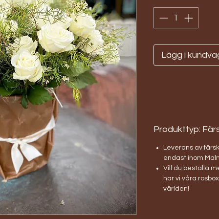
Lägg i kundva
Produkttyp: Fä
Leverans av fär
endast inom Mal
Vill du beställa 
har vi våra rosbox
världen!