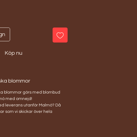
gn
Köp nu
rska blommor
ska blommor görs med blombud
mö med omnejd!
med leverans utanför Malmö? Då
ar som vi skickar över hela