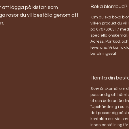
Boka blombud?
t att lägga på kistan som
a rosor du vill beställa genom att
Om du ska boka blom
n.
vilken produkt du vill
på 0767806317 med 
speciella önskemål, 
Adress, Portkod, och t
leverans. Vi kontakta
betalningssätt.
Hämta din beställ
Skriv önskemål om d
passar dig att hämta
ut och betalar för d
"Upphämtning i butik"
det passar dig bäst
kontakta oss via sms
innan beställning fö