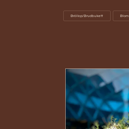
Bröllop/Brudbukett
Blom