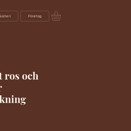
Galleri
Företag
t ros och
r
kning