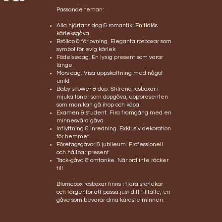
Passande teman:
Alla hjärtans dag & romantik. En tidlös
kärleksgåva
Bröllop & förlovning. Eleganta rosboxar som
symbol för evig kärlek
Födelsedag. En lyxig present som varar
länge
Mors dag. Visa uppskattning med något
unikt
Baby shower & dop. Stilrena rosboxar i
mjuka toner som dopgåva, doppresenten
som man kan gå ihop och köpa!
Examen & student. Fira framgång med en
minnesvärd gåva
Inflyttning & inredning. Exklusiv dekoration
för hemmet
Företagsgåvor & jubileum. Professionell
och hållbar present
Tack-gåva & omtanke. När ord inte räcker
till
Blomobox rosboxar finns i flera storlekar
och färger för att passa just ditt tillfälle, en
gåva som bevarar dina käraste minnen.