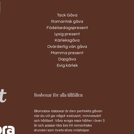
Tack Gåva
Romantisk gåva
Födelsedagspresent
Lyxig present
Kärleksgåva
Ovärderlig vän gåva
Mamma present
Dopgåva
Evig kärlek
Rosboxar för alla tillfällen
Blomobox rosboxar är den perfekta gåvan
när du vill ge något exklusivt, minnesvärt
och hållbart. Våra eviga rosor håller i över 3
år och passar lika bra till romantiska
stunder som livets stora milstolpar.