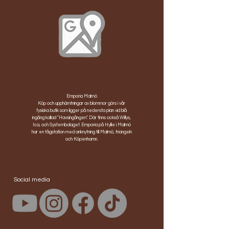
Emporia Malmö
Köp och upphämtningar av blommor görs i vår
fysiska butik som ligger på nedersta plan vid blå
ingång kallad "Havsingången". Där finns också Willys,
Ica, och Systembolaget. Emporia på Hyllie i Malmö
har en tågstation med anknytning till Malmö, triangeln
och Köpenhamn.
Social media