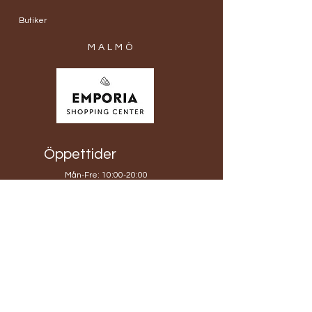
Butiker
MALMÖ
Öppettider
Mån-Fre: 10:00-20:00
​​Lördagar: 10:00-20:00
​Söndagar: 10:00-20:00
Hyllie Boulevard 19
215 32 Malmö
TEL:
0767806317
info@blomobox.se